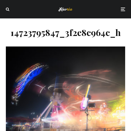
14723795847_3f2e8c964c_h