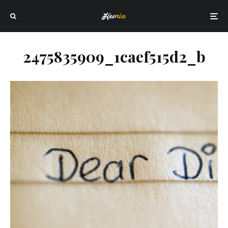
2475835909_1caef515d2_b