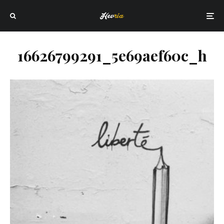
16626799291_5e69aef60c_h